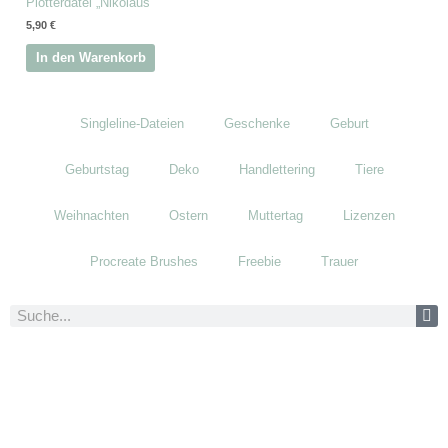
Plotterdatei „Nikolaus“
5,90
€
In den Warenkorb
Singleline-Dateien
Geschenke
Geburt
Geburtstag
Deko
Handlettering
Tiere
Weihnachten
Ostern
Muttertag
Lizenzen
Procreate Brushes
Freebie
Trauer
Suche