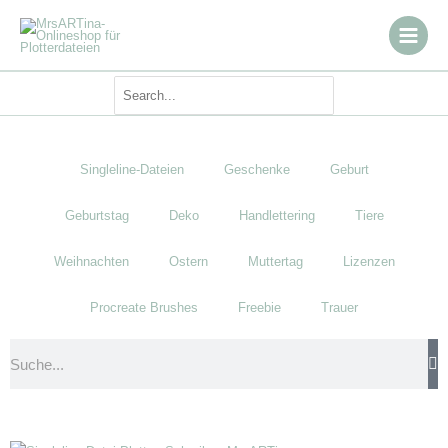
Zum
Inhalt
springen
Search
for:
Singleline-Dateien
Geschenke
Geburt
Geburtstag
Deko
Handlettering
Tiere
Weihnachten
Ostern
Muttertag
Lizenzen
Procreate Brushes
Freebie
Trauer
Suche