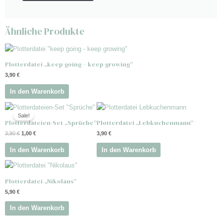
Ähnliche Produkte
Plotterdatei „keep going – keep growing“
3,90
€
In den Warenkorb
Ursprünglicher
Aktueller
Preis
Preis
Sale!
war:
ist:
Plotterdateien-Set „Sprüche“
Plotterdatei „Lebkuchenmann“
3,90 €
1,00 €.
3,90
€
1,00
€
3,90
€
In den Warenkorb
In den Warenkorb
Plotterdatei „Nikolaus“
5,90
€
In den Warenkorb