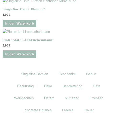
Singleline-Datei „Blumen“
3,90
€
In den Warenkorb
Plotterdatei „Lebkuchenmann“
3,90
€
In den Warenkorb
Singleline-Dateien
Geschenke
Geburt
Geburtstag
Deko
Handlettering
Tiere
Weihnachten
Ostern
Muttertag
Lizenzen
Procreate Brushes
Freebie
Trauer