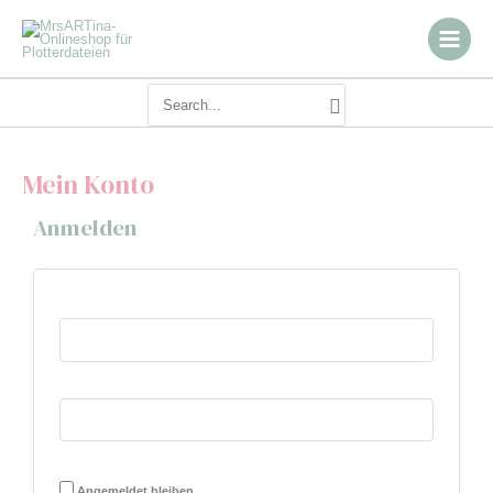
Zum
Inhalt
springen
Search
for:
Mein Konto
Anmelden
Angemeldet bleiben