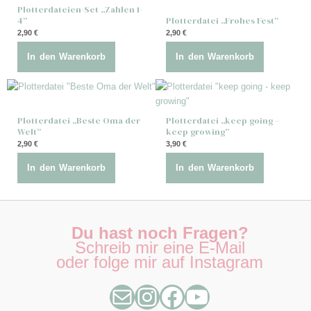
Plotterdateien-Set „Zahlen 1-
4“
Plotterdatei „Frohes Fest“
2,90
€
2,90
€
In den Warenkorb
In den Warenkorb
Plotterdatei „Beste Oma der
Plotterdatei „keep going –
Welt“
keep growing“
2,90
€
3,90
€
In den Warenkorb
In den Warenkorb
E-Mail
Instagram
Facebook
YouTube
Du hast noch Fragen?
Schreib mir eine E-Mail
oder folge mir auf Instagram