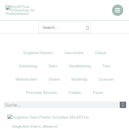
Zum
Inhalt
springen
Search
for:
Singleline-Dateien
Geschenke
Geburt
Geburtstag
Deko
Handlettering
Tiere
Weihnachten
Ostern
Muttertag
Lizenzen
Procreate Brushes
Freebie
Trauer
Suche
Singleline-Datei „Blumen“